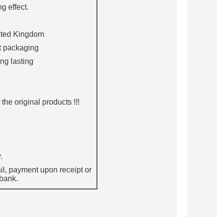
g effect.
nited Kingdom
t packaging
ong lasting
the original products !!!
.
il, payment upon receipt or
tbank.