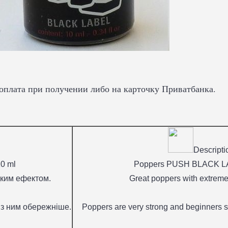
 оплата при получении либо на карточку Приватбанка.
Descripti
0 ml
Poppers PUSH BLACK LA
ким ефектом.
Great poppers with extremely
 з ним обережніше.
Poppers are very strong and beginners s