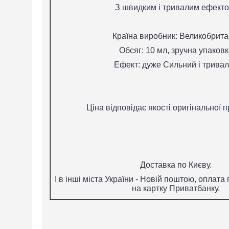
З швидким і тривалим ефекто
Країна виробник: Великобрита
Обсяг: 10 мл, зручна упаковк
Ефект: дуже Сильний і трива
Ціна відповідає якості оригінальної про
Доставка по Києву.
І в інші міста України - Новій поштою, оплата
на картку Приватбанку.