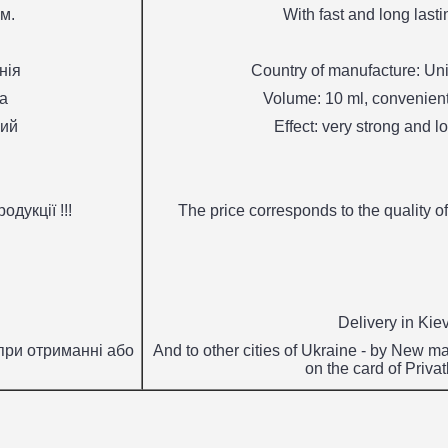
м.
With fast and long lastin
нія
Country of manufacture: U
а
Volume: 10 ml, convenien
лий
Effect: very strong and l
дукції !!!
The price corresponds to the quality of 
Delivery in Kiev
 при отриманні або
And to other cities of Ukraine - by New ma
on the card of Priva