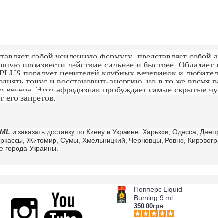
тавляет собой усиленную формулу, представляет собой а
ющую произвести действие сильнее и быстрее. Обладает
PLUS порадует ценителей клубных вечеринок и любител
днять тонус и восстановить энергию, но в то же время р
о вечера. Этот афродизиак пробуждает самые скрытые чу
т его запретов.
0ML
и заказать доставку по Киеву и Украине: Харьков, Одесса, Днеп
еркассы, Житомир, Сумы, Хмельницкий, Черновцы, Ровно, Кировогра
ие города Украины.
Попперс Liquid
Burning 9 ml
350.00грн