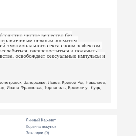
бсолютно чистое вещество без
 ненавязчивым нежным ароматом.
ей эмоционального секса своим эффектом.
асслабиться, раскрепоститься и получить
вства, освобождает сексуальные импульсы и
ропетровск, Запорожье, Львов, Кривой Рог, Николаев,
д, Ивано-Франковск, Тернополь, Кременчуг, Луцк,
Личный Кабинет
Корзина покупок
Закладки (
0
)