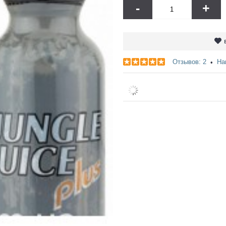
-
+
Отзывов: 2
На
•