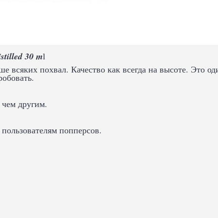
tilled 30 m
l
е всяких похвал. Качество как всегда на высоте. Это од
робовать.
 чем другим.
 пользователям попперсов.