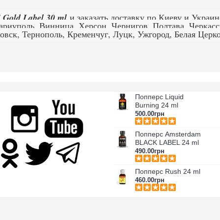
old Label 30 ml
и заказать доставку по Киеву и Украин
Мариуполь, Винница, Херсон, Чернигов, Полтава, Черка
вск, Тернополь, Кременчуг, Луцк, Ужгород, Белая Церко
Попперс Liquid
Burning 24 ml
500.00грн
Попперс Amsterdam
BLACK LABEL 24 ml
490.00грн
Попперс Rush 24 ml
460.00грн