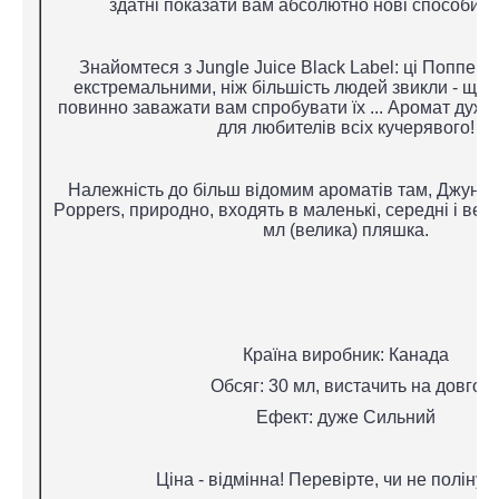
здатні показати вам абсолютно нові способи в
Знайомтеся з Jungle Juice Black Label: ці Поппера
екстремальними, ніж більшість людей звикли - що, 
повинно заважати вам спробувати їх ... Аромат дуже
для любителів всіх кучерявого!
Належність до більш відомим ароматів там, Джунглі 
Poppers, природно, входять в маленькі, середні і вели
мл (велика) пляшка.
Країна виробник: Канада
Обсяг: 30 мл, вистачить на довго
Ефект: дуже Сильний
Ціна - відмінна! Перевірте, чи не полінуй