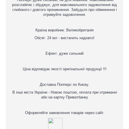
розслабляє і збуджує, для максимального задоволення від
глибокого і довгого проникнення. Забудьте про обмеження і
отримуйте задоволення.
Країна виробник: Великобританія
Обсяг: 24 мл - вистачить надовго!
Ефект: дуже сильний
Ціна відповідає якості оригінальної продукції !!!
Доставка Попперс по Києву.
В інші міста України - Новою поштою, оплата при отриманні
або на картку Приватбанку
Оформляйте замовлення товарів через сайт.