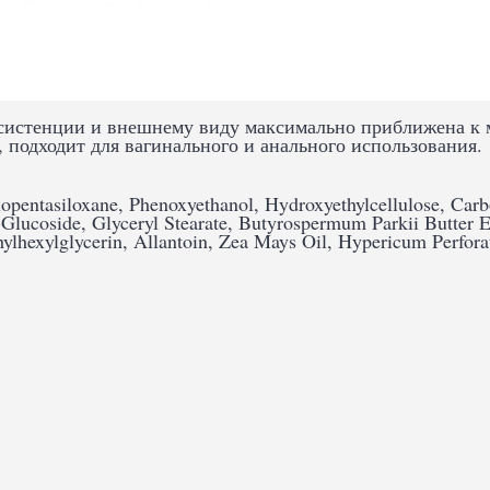
систенции и внешнему виду максимально приближена к 
подходит для вагинального и анального использования.
opentasiloxane, Phenoxyethanol, Hydroxyethylcellulose, Carb
lucoside, Glyceryl Stearate, Butyrospermum Parkii Butter Ex
hylhexylglycerin, Allantoin, Zea Mays Oil, Hypericum Perfora