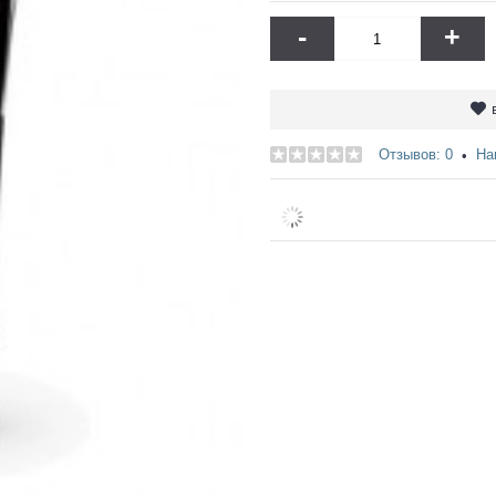
-
+
Отзывов: 0
На
•