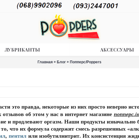
ЛУБРИКАНТЫ
АКСЕССУАРЫ
»
»
Главная
Блог
Попперс/Poppers
сти это правда, некоторые из них просто неверно ис
отзывов об этом у нас в интернет магазине
попперс.i
вие и продлевают оргазм. Наши продукты изначально 
то, что их формула содержит смесь разрешенных «алк
ил
,
пентил
или изобутилнитрит. Их консистенция жидк