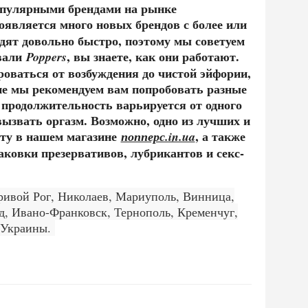
опулярными брендами на рынке
оявляется много новых брендов с более или
дят довольно быстро, поэтому мы советуем
овали
, вы знаете, как они работают.
Poppers
оваться от возбуждения до чистой эйфории,
не мы рекомендуем вам попробовать разные
 продолжительность варьируется от одного
вызвать оргазм. Возможно, одно из лучших и
оту в нашем магазине
, а также
попперс.in.ua
аковки презервативов, лубрикантов и секс-
Кривой Рог, Николаев, Мариуполь, Винница,
д, Ивано-Франковск, Тернополь, Кременчуг,
а Украины.