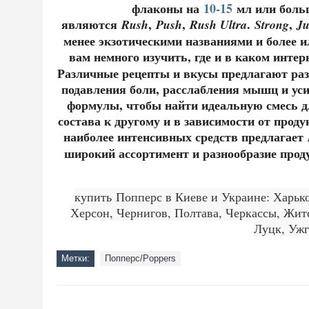
флаконы на
10-15
мл или боль
являются
,
,
.
,
Rush
Push
Rush Ultra
Strong
Ju
менее экзотическими названиями и более 
вам немного изучить, где и в каком инте
Различные рецепты и вкусы предлагают раз
подавления боли, расслабления мышц и ус
формулы, чтобы найти идеальную смесь дл
состава к другому и в зависимости от прод
наиболее интенсивных средств предлагает
широкий ассортимент и разнообразие проду
купить Попперс в Киеве и Украине: Харько
Херсон, Чернигов, Полтава, Черкассы, Жит
Луцк, Ужг
Метки:
Попперс/Poppers