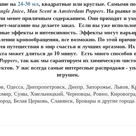
шие на
24-30 мл
, квадратные или круглые. Самыми п
,
и
. На рынке п
ngle Juice
Man Scent
Amsterdam Poppers
или менее приличным содержанием. Они приходят и ухо
рнет-магазине вы делаете заказ. Если вы уже использ
ные эффекты и интенсивность. Эффекты могут варьир
иления кровообращения, все возможно. По этой причи
я путешествия в мир счастья и лучших оргазмов. Их
укта может длиться до 10 минут. Есть много способов 
, так как мы гарантируем их химическую чист
Poppers
ктов. У нас всегда самые интересные распродажи - уп
игрушек.
в, Одесса, Днепропетровск, Днепр, Запорожье, Львов, 
омир, Сумы, Хмельницкий, Черновцы, Ровно, Кировогра
ород, Белая Церковь, Славянск, Бровары и другие город