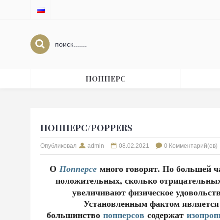
ПОППЕРС
ПОППЕРС/POPPERS
Опубликовал
admin
08.02.2021
0 Комментарий(ев)
О
много говорят. По большей ча
Попперсе
положительных, сколько отрицательных 
увеличивают физическое удовольст
Установленным фактом является 
большинство
попперсов
содержат
изопроп